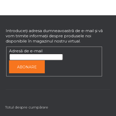
S
u
b
Introduceţi adresa dumneavoastră de e-mail şi vă
vom trimite informaţii despre produsele noi
s
disponibile în magazinul nostru virtual.
o
l
Adresă de e-mail
ABONARE
Totul despre cumpărare