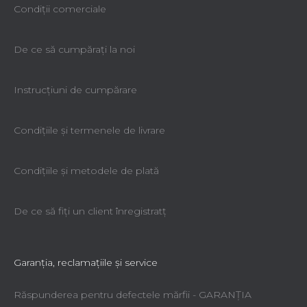
Condiții comerciale
De ce să cumpăraţi la noi
Instrucțiuni de cumpărare
Condiţiile şi termenele de livrare
Condiţiile şi metodele de plată
De ce să fiţi un client înregistratţ
Garanţia, reclamaţiile şi service
Răspunderea pentru defectele mărfii - GARANŢIA