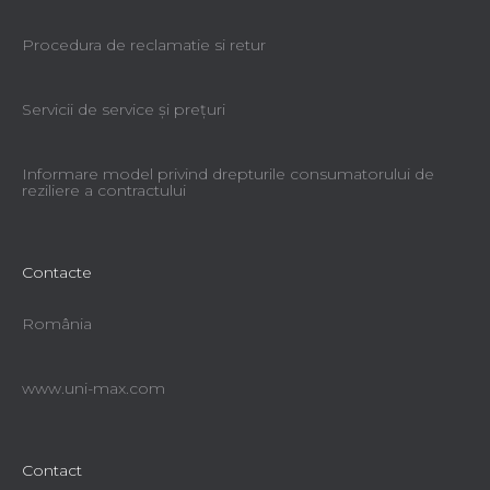
Procedura de reclamatie si retur
Servicii de service şi preţuri
Informare model privind drepturile consumatorului de
reziliere a contractului
Contacte
România
www.uni-max.com
Contact