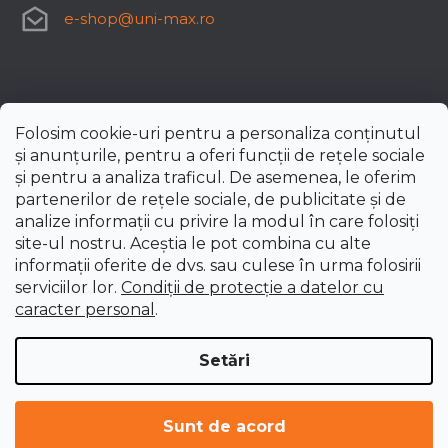
e-shop
@
uni-max.ro
Folosim cookie-uri pentru a personaliza conținutul
și anunțurile, pentru a oferi funcții de rețele sociale
și pentru a analiza traficul. De asemenea, le oferim
partenerilor de rețele sociale, de publicitate și de
analize informații cu privire la modul în care folosiți
site-ul nostru. Aceștia le pot combina cu alte
informații oferite de dvs. sau culese în urma folosirii
serviciilor lor.
Condiții de protecție a datelor cu
caracter personal
.
Setări
Creat de Shoptet Premium
Drepturi de autor 2026
uni-max.ro
. Toate drepturile
Sunt de acord
rezervate.
Editați setările cookie-urilor