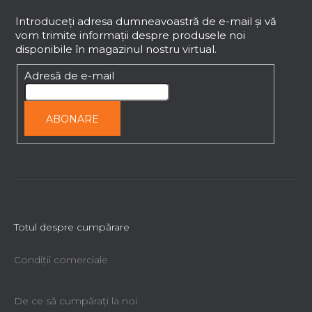
u
b
Introduceţi adresa dumneavoastră de e-mail şi vă
vom trimite informaţii despre produsele noi
s
disponibile în magazinul nostru virtual.
o
l
Adresă de e-mail
ABONARE
Totul despre cumpărare
Condiții comerciale
De ce să cumpăraţi la noi