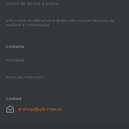
Servicii de service şi preţuri
Informare model privind drepturile consumatorului de
reziliere a contractului
Contacte
România
www.uni-max.com
Contact
e-shop
@
uni-max.ro