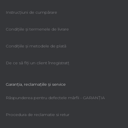
Instrucțiuni de cumpărare
Condiţiile şi termenele de livrare
Condiţiile şi metodele de plată
De ce să fiţi un client înregistratţ
Garanţia, reclamaţiile şi service
Răspunderea pentru defectele mărfii - GARANŢIA
Procedura de reclamatie si retur