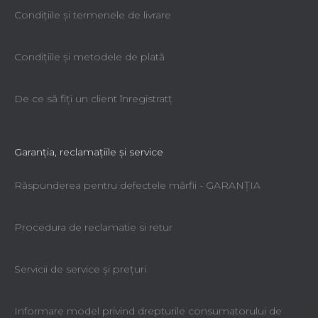
Condiţiile şi termenele de livrare
Condiţiile şi metodele de plată
De ce să fiţi un client înregistratţ
Garanţia, reclamaţiile şi service
Răspunderea pentru defectele mărfii - GARANŢIA
Procedura de reclamatie si retur
Servicii de service şi preţuri
Informare model privind drepturile consumatorului de