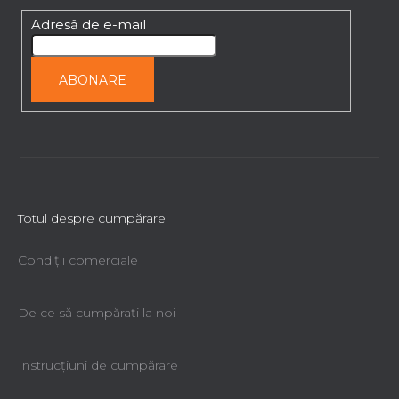
o
l
Adresă de e-mail
ABONARE
Totul despre cumpărare
Condiții comerciale
De ce să cumpăraţi la noi
Instrucțiuni de cumpărare