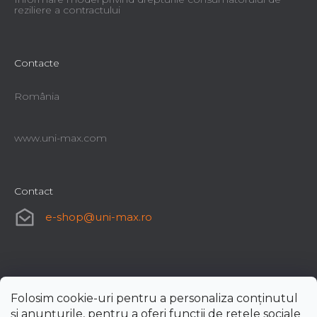
reziliere a contractului
Contacte
România
www.uni-max.com
Contact
e-shop
@
uni-max.ro
Folosim cookie-uri pentru a personaliza conținutul
și anunțurile, pentru a oferi funcții de rețele sociale