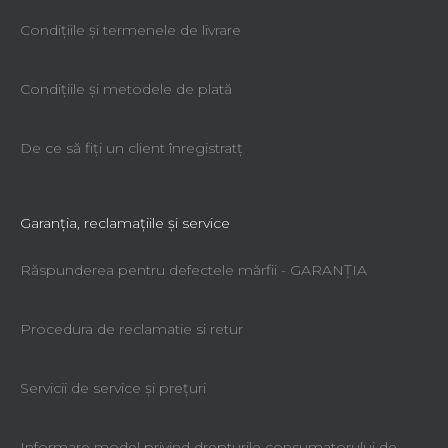
Condiţiile şi termenele de livrare
Condiţiile şi metodele de plată
De ce să fiţi un client înregistratţ
Garanţia, reclamaţiile şi service
Răspunderea pentru defectele mărfii - GARANŢIA
Procedura de reclamatie si retur
Servicii de service şi preţuri
Informare model privind drepturile consumatorului de