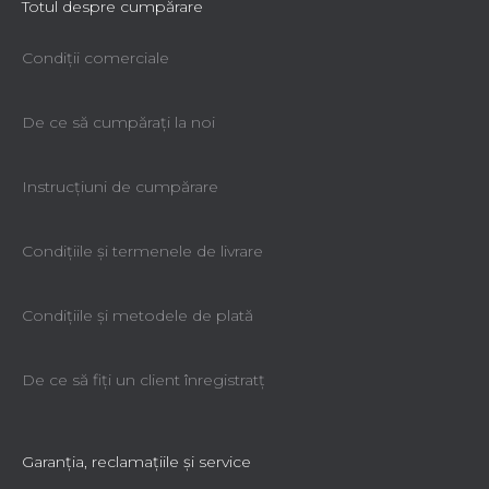
Totul despre cumpărare
Condiții comerciale
De ce să cumpăraţi la noi
Instrucțiuni de cumpărare
Condiţiile şi termenele de livrare
Condiţiile şi metodele de plată
De ce să fiţi un client înregistratţ
Garanţia, reclamaţiile şi service