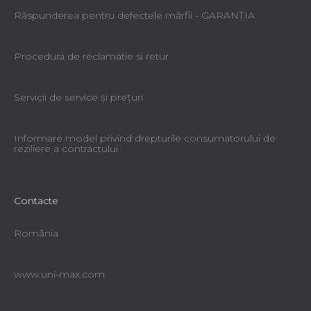
Răspunderea pentru defectele mărfii - GARANŢIA
Procedura de reclamatie si retur
Servicii de service şi preţuri
Informare model privind drepturile consumatorului de
reziliere a contractului
Contacte
România
www.uni-max.com