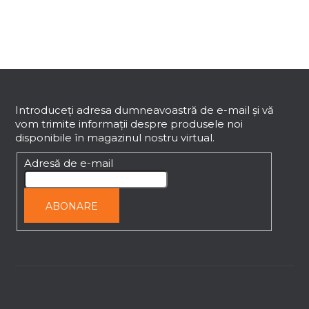
r
o
l
u
l
S
l
i
u
s
b
Introduceţi adresa dumneavoastră de e-mail şi vă
t
vom trimite informaţii despre produsele noi
s
ă
disponibile în magazinul nostru virtual.
o
r
l
Adresă de e-mail
i
l
o
ABONARE
r