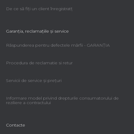
De ce să fiţi un client înregistratţ
Garanţia, reclamaţiile şi service
Răspunderea pentru defectele mărfii - GARANŢIA
Procedura de reclamatie si retur
Servicii de service şi preţuri
Informare model privind drepturile consumatorului de
reziliere a contractului
Contacte