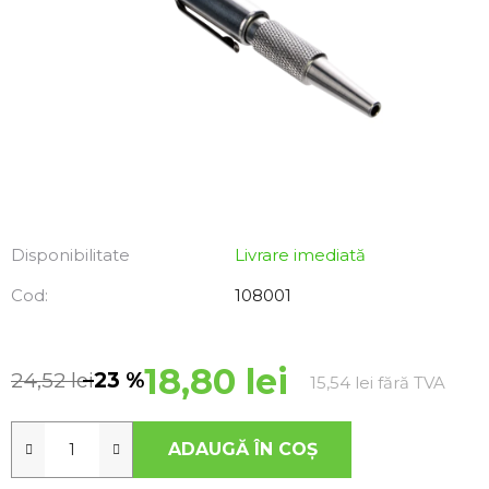
Disponibilitate
Livrare imediată
Cod:
108001
18,80 lei
24,52 lei
–23 %
Evalu
15,54 lei fără TVA
ADAUGĂ ÎN COŞ