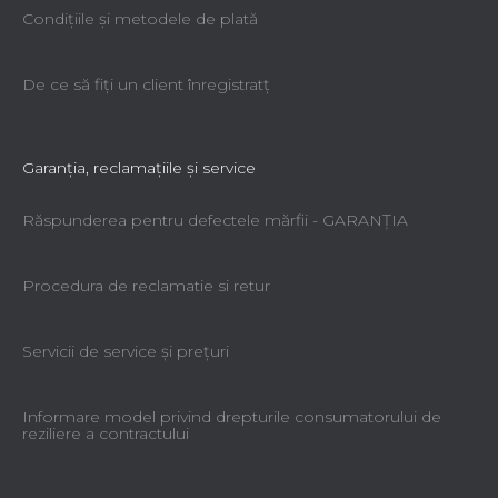
Condiţiile şi metodele de plată
De ce să fiţi un client înregistratţ
Garanţia, reclamaţiile şi service
Răspunderea pentru defectele mărfii - GARANŢIA
Procedura de reclamatie si retur
Servicii de service şi preţuri
Informare model privind drepturile consumatorului de
reziliere a contractului