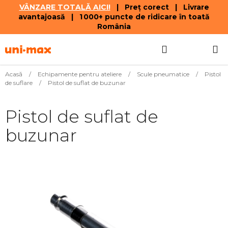
VÂNZARE TOTALĂ AICI!
| Preț corect | Livrare
avantajoasă | 1 000+ puncte de ridicare în toată
România
Treci
Căutare
COŞ
la
conținut
DE
Acasă
/
Echipamente pentru ateliere
/
Scule pneumatice
/
Pistol
de suflare
/
Pistol de suflat de buzunar
CUMPĂR
Pistol de suflat de
buzunar