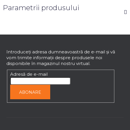
Parametrii produsului
S
u
b
Introduceţi adresa dumneavoastră de e-mail şi vă
vom trimite informaţii despre produsele noi
s
disponibile în magazinul nostru virtual.
o
l
Adresă de e-mail
ABONARE