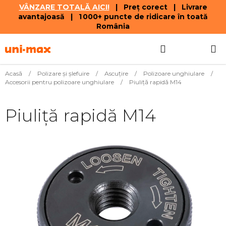
VÂNZARE TOTALĂ AICI!
| Preț corect | Livrare
avantajoasă | 1 000+ puncte de ridicare în toată
România
Treci
Căutare
COŞ
la
conținut
DE
Acasă
/
Polizare şi şlefuire
/
Ascuţire
/
Polizoare unghiulare
/
Accesorii pentru polizoare unghiulare
/
Piuliță rapidă M14
CUMPĂR
Piuliță rapidă M14