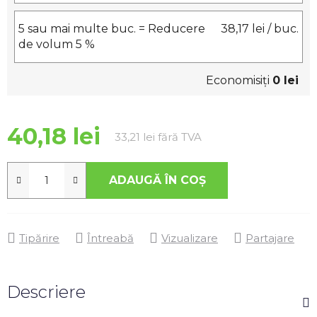
5 sau mai multe buc. = Reducere
38,17 lei
/ buc.
de volum 5 %
Economisiţi
0 lei
40,18 lei
Evaluare preţ:
33,21 lei fără TVA
ADAUGĂ ÎN COŞ
Tipărire
Întreabă
Vizualizare
Partajare
Descriere