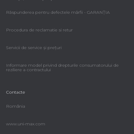
Răspunderea pentru defectele mărfii - GARANŢIA
Procedura de reclamatie si retur
Servicii de service şi preţuri
Informare model privind drepturile consumatorului de
reziliere a contractului
Contacte
România
www.uni-max.com