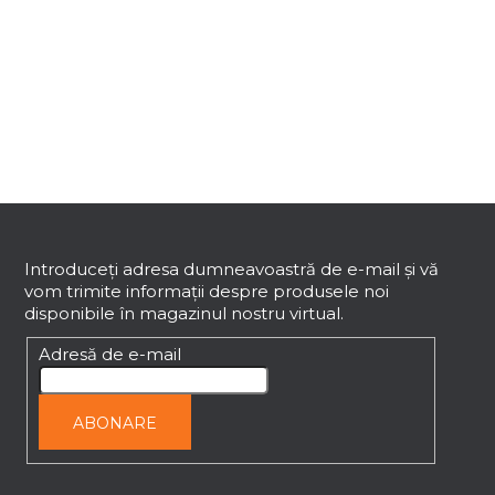
o
n
t
r
o
l
u
l
S
l
i
u
s
b
Introduceţi adresa dumneavoastră de e-mail şi vă
t
vom trimite informaţii despre produsele noi
s
ă
disponibile în magazinul nostru virtual.
o
r
l
Adresă de e-mail
i
l
o
ABONARE
r