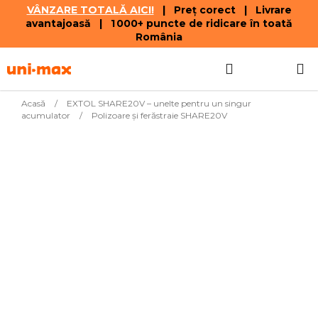
VÂNZARE TOTALĂ AICI!
| Preț corect | Livrare
avantajoasă | 1 000+ puncte de ridicare în toată
România
Treci
Căutare
COŞ
la
conținut
DE
Acasă
/
EXTOL SHARE20V – unelte pentru un singur
acumulator
/
Polizoare și ferăstraie SHARE20V
CUMPĂR
Cele mai vândute