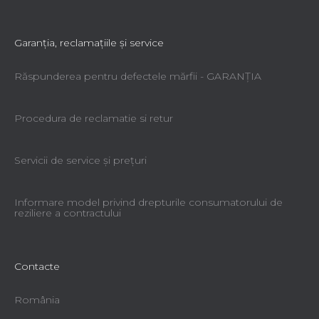
Garanţia, reclamaţiile şi service
Răspunderea pentru defectele mărfii - GARANŢIA
Procedura de reclamatie si retur
Servicii de service şi preţuri
Informare model privind drepturile consumatorului de
reziliere a contractului
Contacte
România