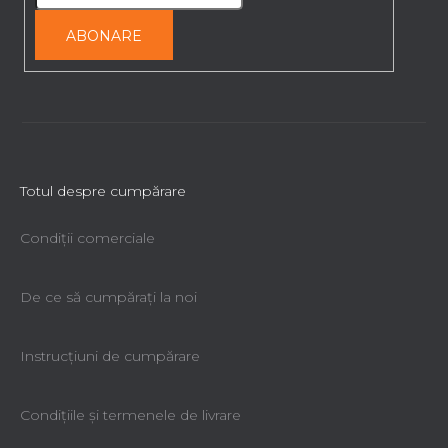
l
o
ABONARE
r
Totul despre cumpărare
Condiții comerciale
De ce să cumpăraţi la noi
Instrucțiuni de cumpărare
Condiţiile şi termenele de livrare