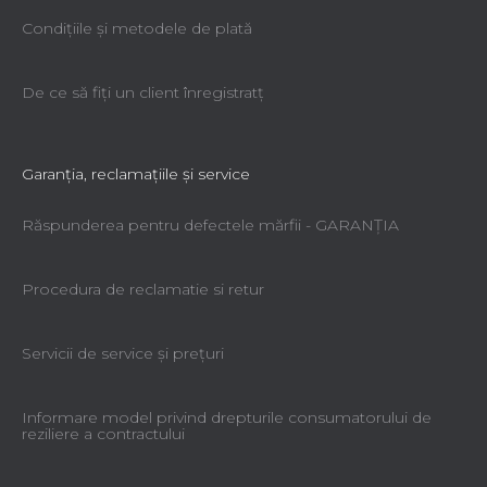
Condiţiile şi metodele de plată
De ce să fiţi un client înregistratţ
Garanţia, reclamaţiile şi service
Răspunderea pentru defectele mărfii - GARANŢIA
Procedura de reclamatie si retur
Servicii de service şi preţuri
Informare model privind drepturile consumatorului de
reziliere a contractului