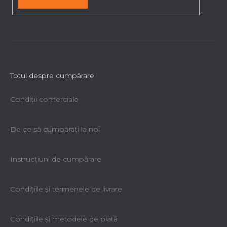
r
Totul despre cumpărare
Condiții comerciale
De ce să cumpăraţi la noi
Instrucțiuni de cumpărare
Condiţiile şi termenele de livrare
Condiţiile şi metodele de plată