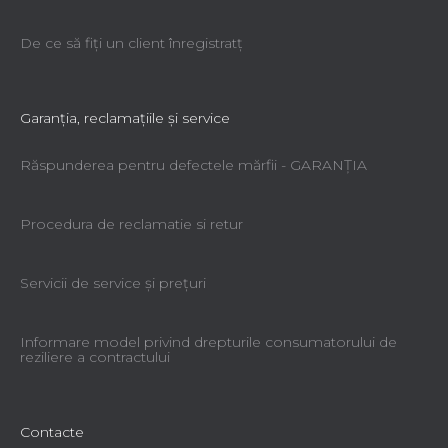
De ce să fiţi un client înregistratţ
Garanţia, reclamaţiile şi service
Răspunderea pentru defectele mărfii - GARANŢIA
Procedura de reclamatie si retur
Servicii de service şi preţuri
Informare model privind drepturile consumatorului de
reziliere a contractului
Contacte