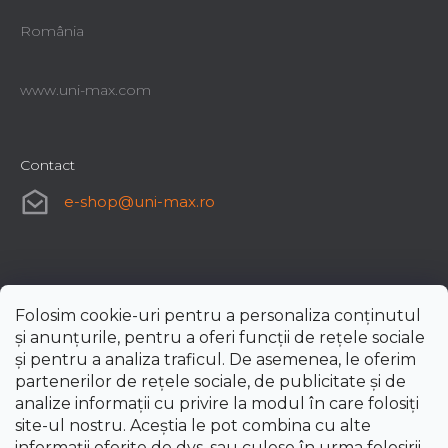
România
www.uni-max.com
Contact
e-shop
@
uni-max.ro
Folosim cookie-uri pentru a personaliza conținutul
și anunțurile, pentru a oferi funcții de rețele sociale
și pentru a analiza traficul. De asemenea, le oferim
partenerilor de rețele sociale, de publicitate și de
analize informații cu privire la modul în care folosiți
site-ul nostru. Aceștia le pot combina cu alte
informații oferite de dvs. sau culese în urma folosirii