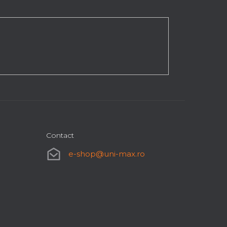
Contact
e-shop
@
uni-max.ro