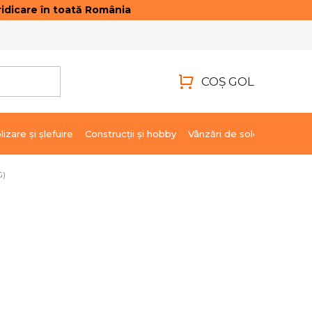
idicare în toată România
ONTACTE
AUTENTIFICARE
COŞ GOL
COŞ
DE
lizare şi şlefuire
Construcții și hobby
Vânzări de soldare
Marci
CUMPĂRĂTURI
G)
8,63 lei