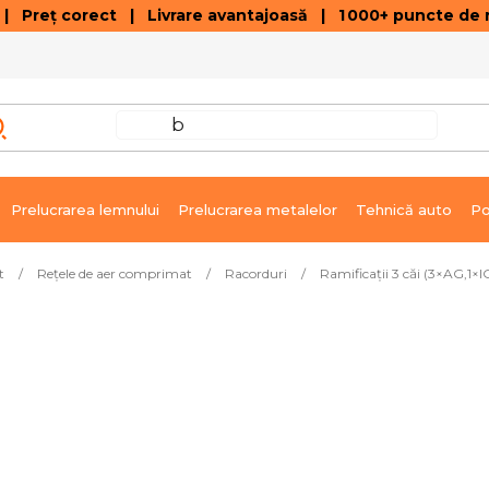
 Preț corect | Livrare avantajoasă | 1 000+ puncte de r
VÂNZĂRI DE SOLDARE
GALERIE ARTICOLE ȘI ÎNREGISTRĂRI VIDEO
C
Prelucrarea lemnului
Prelucrarea metalelor
Tehnică auto
Po
t
/
Rețele de aer comprimat
/
Racorduri
/
Ramificaţii 3 căi (3×AG,1×I
ivrare imediată