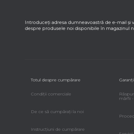
u
b
s
Introduceţi adresa dumneavoastră de e-mail şi v
o
despre produsele noi disponibile în magazinul no
l
Totul despre cumpărare
Garanţi
Condiții comerciale
Răspun
mărfii
De ce să cumpăraţi la noi
Procedu
Instrucțiuni de cumpărare
Servicii