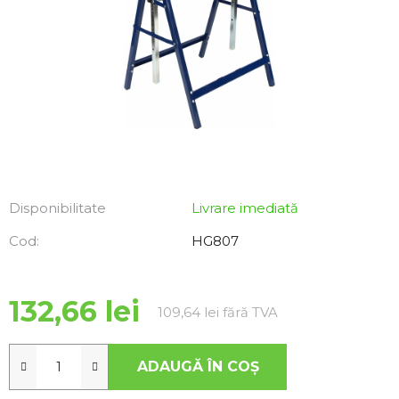
Disponibilitate
Livrare imediată
Cod:
HG807
132,66 lei
Evaluare preţ:
109,64 lei fără TVA
ADAUGĂ ÎN COŞ