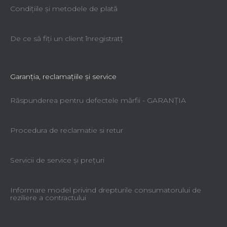
Condiţiile şi metodele de plată
De ce să fiţi un client înregistratţ
Garanţia, reclamaţiile şi service
Răspunderea pentru defectele mărfii - GARANŢIA
Procedura de reclamatie si retur
Servicii de service şi preţuri
Informare model privind drepturile consumatorului de
reziliere a contractului