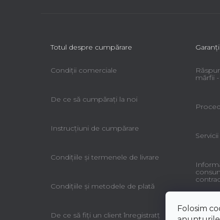
Totul despre cumpărare
Garanţi
Condiții comerciale
Răspun
mărfii
De ce să cumpăraţi la noi
Procedu
Instrucțiuni de cumpărare
Servicii
Condiţiile şi termenele de livrare
Informa
consuma
contrac
Condiţiile şi metodele de plată
Folosim co
De ce să fiţi un client înregistratţ
anunțurile,