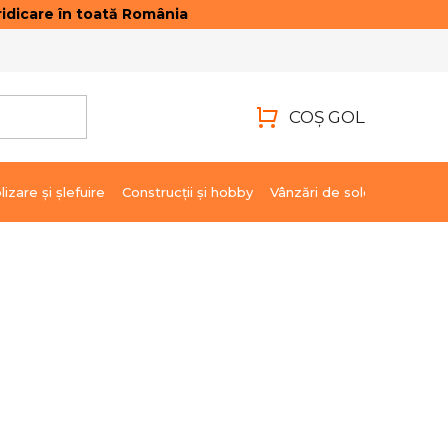
idicare în toată România
ONTACTE
AUTENTIFICARE
COŞ GOL
COŞ
DE
lizare şi şlefuire
Construcții și hobby
Vânzări de soldare
Marci
CUMPĂRĂTURI
30,43 lei