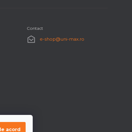
Contact
e-shop
@
uni-max.ro
de acord