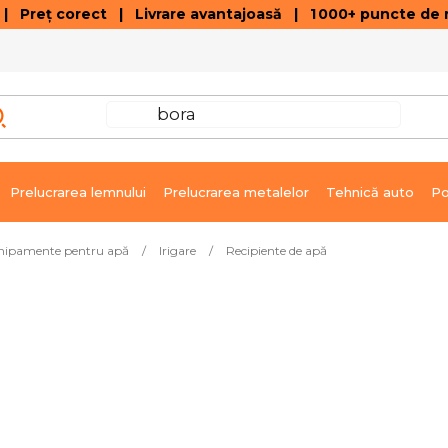
 Preț corect | Livrare avantajoasă | 1 000+ puncte de r
VÂNZĂRI DE SOLDARE
GALERIE ARTICOLE ȘI ÎNREGISTRĂRI VIDEO
C
Prelucrarea lemnului
Prelucrarea metalelor
Tehnică auto
Po
echipamente pentru apă
/
Irigare
/
Recipiente de apă
 PH
Livrare imediată