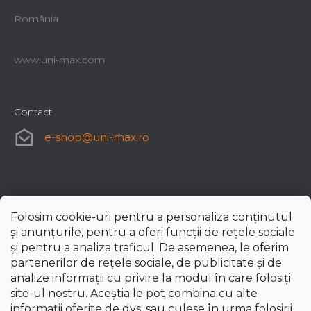
România
www.uni-max.com
Contact
e-shop
@
uni-max.ro
Folosim cookie-uri pentru a personaliza conținutul
și anunțurile, pentru a oferi funcții de rețele sociale
și pentru a analiza traficul. De asemenea, le oferim
partenerilor de rețele sociale, de publicitate și de
analize informații cu privire la modul în care folosiți
site-ul nostru. Aceștia le pot combina cu alte
informații oferite de dvs. sau culese în urma folosirii