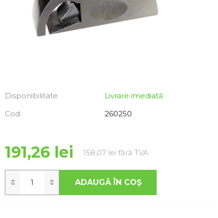
Disponibilitate
Livrare imediată
Cod:
260250
191,26 lei
Evaluare preţ:
158,07 lei fără TVA
ADAUGĂ ÎN COŞ