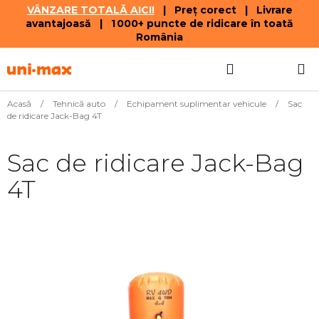
VÂNZARE TOTALĂ AICI!
| Preț corect | Livrare
avantajoasă | 1 000+ puncte de ridicare în toată
România
Treci
Căutare
COŞ
la
conținut
DE
Acasă
/
Tehnică auto
/
Echipament suplimentar vehicule
/
Sac
de ridicare Jack-Bag 4T
CUMPĂR
Sac de ridicare Jack-Bag
4T