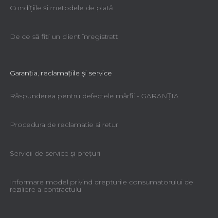
Condiţiile şi metodele de plată
De ce să fiţi un client înregistratţ
Garanţia, reclamaţiile şi service
Răspunderea pentru defectele mărfii - GARANŢIA
Procedura de reclamatie si retur
Servicii de service şi preţuri
Informare model privind drepturile consumatorului de
reziliere a contractului