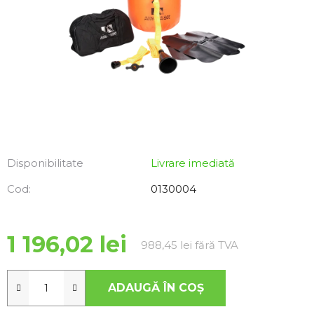
Disponibilitate
Livrare imediată
Cod:
0130004
1 196,02 lei
Evaluare preţ:
988,45 lei fără TVA
ADAUGĂ ÎN COŞ