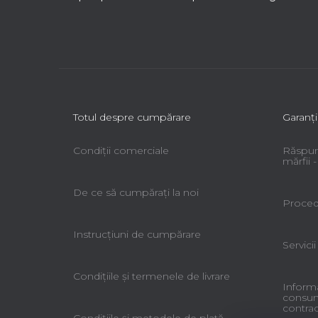
l
Totul despre cumpărare
Garanţi
Condiții comerciale
Răspun
mărfii
De ce să cumpăraţi la noi
Procedu
Instrucțiuni de cumpărare
Servicii
Condiţiile şi termenele de livrare
Informa
consuma
contrac