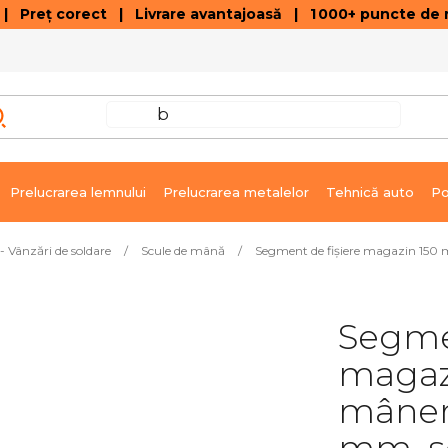
 Preț corect | Livrare avantajoasă | 1 000+ puncte de r
VÂNZĂRI DE SOLDARE
GALERIE ARTICOLE ȘI ÎNREGISTRĂRI VIDEO
C
Prelucrarea lemnului
Prelucrarea metalelor
Tehnică auto
Po
- Vânzări de soldare
/
Scule de mână
/
Segment de fișiere magazin 150 
Segmen
magaz
mâner 
mm, s