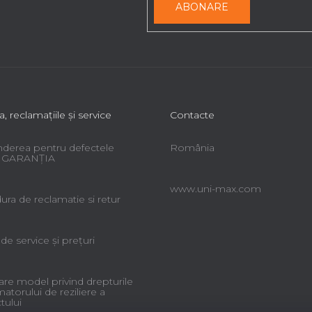
ABONARE
a, reclamaţiile şi service
Contacte
derea pentru defectele
România
 - GARANŢIA
www.uni-max.com
ra de reclamatie si retur
 de service şi preţuri
re model privind drepturile
torului de reziliere a
tului