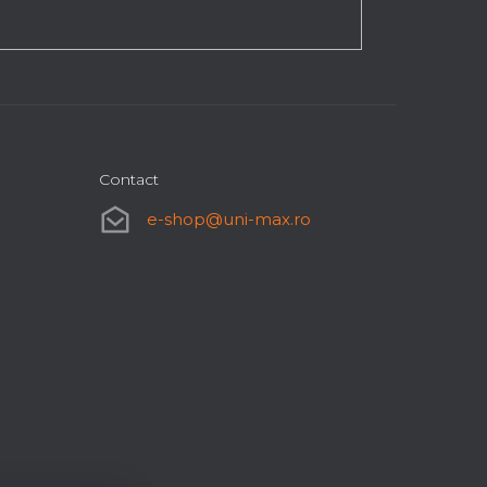
Contact
e-shop
@
uni-max.ro