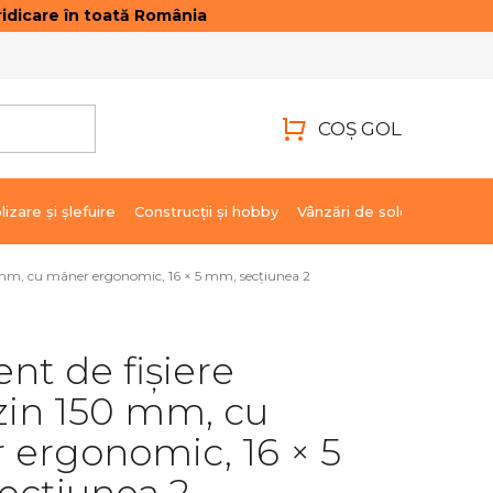
idicare în toată România
ONTACTE
AUTENTIFICARE
COŞ GOL
COŞ
DE
lizare şi şlefuire
Construcții și hobby
Vânzări de soldare
Marci
CUMPĂRĂTURI
mm, cu mâner ergonomic, 16 × 5 mm, secțiunea 2
t de fișiere
in 150 mm, cu
ergonomic, 16 × 5
ecțiunea 2