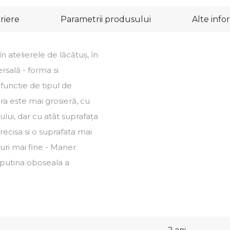
riere
Parametrii produsului
Alte info
atelierele de lăcătuș, în
ersală - forma si
 functie de tipul de
ura este mai grosieră, cu
lui, dar cu atât suprafața
recisa si o suprafata mai
uri mai fine - Maner
 putina oboseala a
2 ani