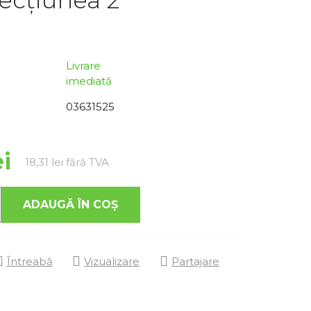
Livrare
imediată
03631525
ei
Evaluare preţ:
18,31 lei fără TVA
ADAUGĂ ÎN COŞ
Întreabă
Vizualizare
Partajare