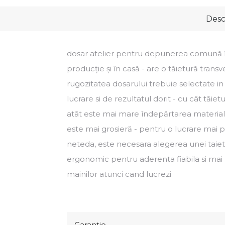
Desc
dosar atelier pentru depunerea comună în 
producție și în casă - are o tăietură transv
rugozitatea dosarului trebuie selectate in
lucrare si de rezultatul dorit - cu cât tăiet
atât este mai mare îndepărtarea materialu
este mai grosieră - pentru o lucrare mai p
neteda, este necesara alegerea unei taiet
ergonomic pentru aderenta fiabila si mai
mainilor atunci cand lucrezi
Garanţie