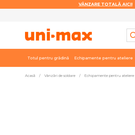
VÂNZARE TOTALĂ AICI!
|
Treci
la
conținut
Totul pentru grădină
Echipamente pentru ateliere
Acasă
/
Vânzări de soldare
/
Echipamente pentru ateliere 