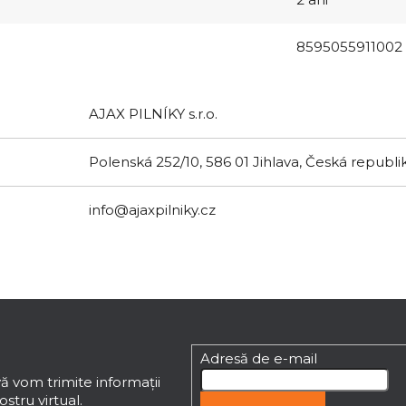
8595055911002
AJAX PILNÍKY s.r.o.
Polenská 252/10, 586 01 Jihlava, Česká republi
info@ajaxpilniky.cz
Adresă de e-mail
ă vom trimite informaţii
stru virtual.