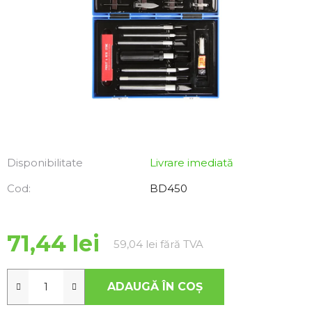
Disponibilitate
Livrare imediată
Cod:
BD450
71,44 lei
Evaluare preţ:
59,04 lei fără TVA
ADAUGĂ ÎN COŞ