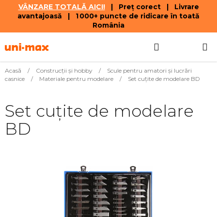
VÂNZARE TOTALĂ AICI!
| Preț corect | Livrare
avantajoasă | 1 000+ puncte de ridicare în toată
România
Treci
Căutare
COŞ
la
conținut
DE
Acasă
/
Construcții și hobby
/
Scule pentru amatori şi lucrări
casnice
/
Materiale pentru modelare
/
Set cuțite de modelare BD
CUMPĂR
Set cuțite de modelare
BD