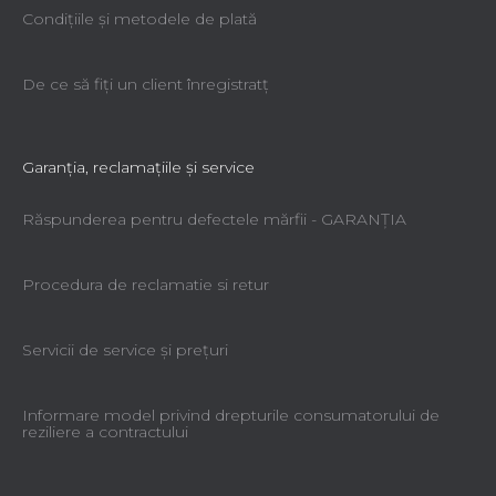
Condiţiile şi metodele de plată
De ce să fiţi un client înregistratţ
Garanţia, reclamaţiile şi service
Răspunderea pentru defectele mărfii - GARANŢIA
Procedura de reclamatie si retur
Servicii de service şi preţuri
Informare model privind drepturile consumatorului de
reziliere a contractului