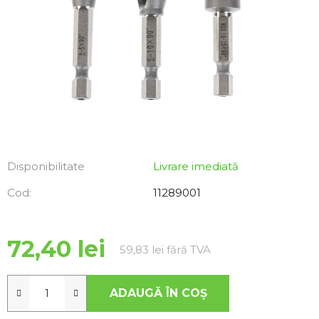
Disponibilitate
Livrare imediată
Cod:
11289001
72,40 lei
Evaluare preţ:
59,83 lei fără TVA
ADAUGĂ ÎN COŞ