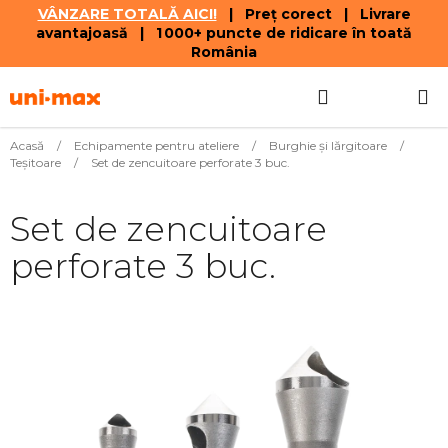
VÂNZARE TOTALĂ AICI!
| Preț corect | Livrare
avantajoasă | 1 000+ puncte de ridicare în toată
România
Treci
Căutare
COŞ
la
conținut
DE
Acasă
/
Echipamente pentru ateliere
/
Burghie şi lărgitoare
/
Teşitoare
/
Set de zencuitoare perforate 3 buc.
CUMPĂR
Set de zencuitoare
perforate 3 buc.