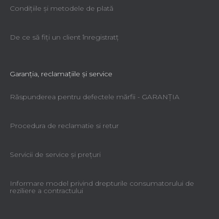
Condiţiile şi metodele de plată
De ce să fiţi un client înregistratţ
Garanţia, reclamaţiile şi service
Răspunderea pentru defectele mărfii - GARANŢIA
Procedura de reclamatie si retur
Servicii de service şi preţuri
Informare model privind drepturile consumatorului de
reziliere a contractului