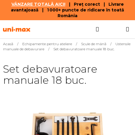
VÂNZARE TOTALĂ AICI!
| Preț corect | Livrare
avantajoasă | 1 000+ puncte de ridicare în toată
România
Treci
Căutare
COŞ
la
conținut
DE
Acasă
/
Echipamente pentru ateliere
/
Scule de mână
/
Ustensile
manuale de debavurare
/
Set debavuratoare manuale 18 buc.
CUMPĂR
Set debavuratoare
manuale 18 buc.