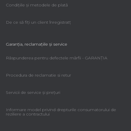
Condiţiile şi metodele de plată
De ce să fiţi un client înregistratţ
Garanţia, reclamaţiile şi service
Răspunderea pentru defectele mărfii - GARANŢIA
Procedura de reclamatie si retur
Servicii de service şi preţuri
Informare model privind drepturile consumatorului de
reziliere a contractului