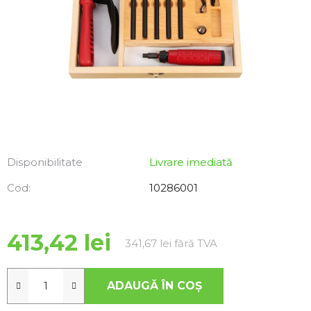
Disponibilitate
Livrare imediată
Cod:
10286001
413,42 lei
Evaluare preţ:
341,67 lei fără TVA
ADAUGĂ ÎN COŞ