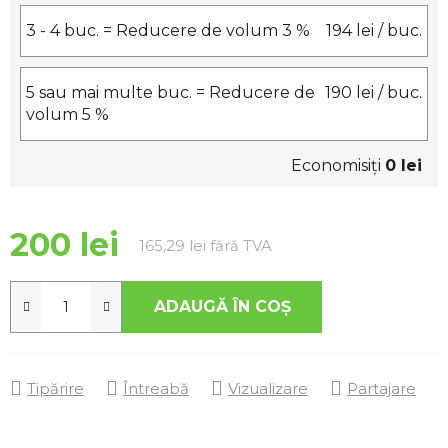
3 - 4 buc. = Reducere de volum 3 %
194 lei
/ buc.
5 sau mai multe buc. = Reducere de
190 lei
/ buc.
volum 5 %
Economisiţi
0 lei
200 lei
Evaluare preţ:
165,29 lei fără TVA
ADAUGĂ ÎN COŞ
Tipărire
Întreabă
Vizualizare
Partajare