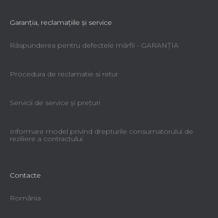
Garanţia, reclamaţiile şi service
Răspunderea pentru defectele mărfii - GARANŢIA
Procedura de reclamatie si retur
Servicii de service şi preţuri
Informare model privind drepturile consumatorului de
reziliere a contractului
Contacte
România