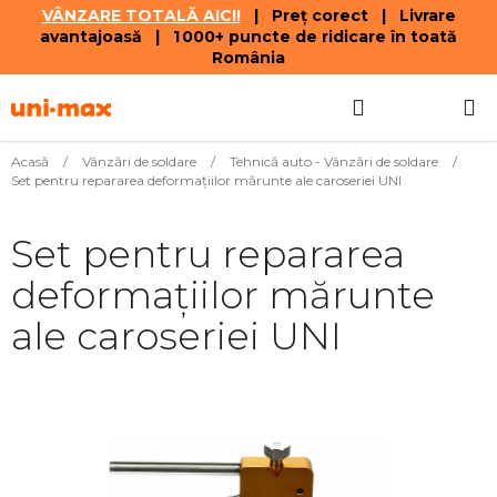
VÂNZARE TOTALĂ AICI!
| Preț corect | Livrare
avantajoasă | 1 000+ puncte de ridicare în toată
România
Treci
Căutare
COŞ
la
conținut
DE
Acasă
/
Vânzări de soldare
/
Tehnică auto - Vânzări de soldare
/
Set pentru repararea deformațiilor mărunte ale caroseriei UNI
CUMPĂR
Set pentru repararea
deformațiilor mărunte
ale caroseriei UNI