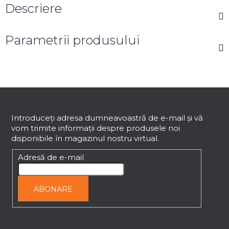
Descriere
Parametrii produsului
S
u
b
Introduceţi adresa dumneavoastră de e-mail şi vă
vom trimite informaţii despre produsele noi
s
disponibile în magazinul nostru virtual.
o
l
Adresă de e-mail
ABONARE