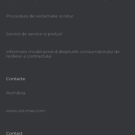
Procedura de reclamatie si retur
Servicii de service şi preţuri
Informare model privind drepturile consumatorului de
reziliere a contractului
Contacte
România
www.uni-max.com
Contact