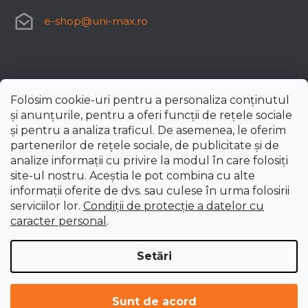
e-shop
@
uni-max.ro
Folosim cookie-uri pentru a personaliza conținutul
și anunțurile, pentru a oferi funcții de rețele sociale
și pentru a analiza traficul. De asemenea, le oferim
partenerilor de rețele sociale, de publicitate și de
analize informații cu privire la modul în care folosiți
site-ul nostru. Aceștia le pot combina cu alte
informații oferite de dvs. sau culese în urma folosirii
serviciilor lor.
Condiții de protecție a datelor cu
caracter personal
.
Setări
Creat de Shoptet Premium
Drepturi de autor 2026
uni-max.ro
. Toate drepturile
Sunt de acord
rezervate.
Editați setările cookie-urilor