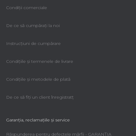
Condiții comerciale
De ce să cumpăraţi la noi
Instrucțiuni de cumpărare
Condiţiile şi termenele de livrare
Condiţiile şi metodele de plată
De ce să fiţi un client înregistratţ
Garanţia, reclamaţiile şi service
Răspunderea pentru defectele mărfii - GARANŢIA