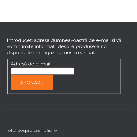
S
u
b
Introduceţi adresa dumneavoastră de e-mail şi vă
vom trimite informaţii despre produsele noi
s
disponibile în magazinul nostru virtual.
o
l
Adresă de e-mail
ABONARE
Totul despre cumpărare