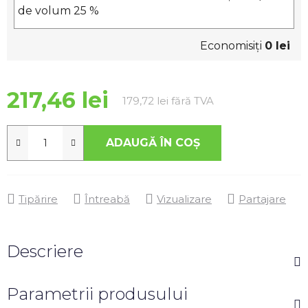
de volum 25 %
Economisiţi
0 lei
217,46 lei
Evaluare preţ:
179,72 lei fără TVA
ADAUGĂ ÎN COŞ
Tipărire
Întreabă
Vizualizare
Partajare
Descriere
Parametrii produsului