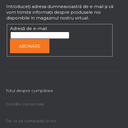
u
s
b
Introduceţi adresa dumneavoastră de e-mail şi vă
t
vom trimite informaţii despre produsele noi
s
ă
disponibile în magazinul nostru virtual.
o
r
l
Adresă de e-mail
i
l
o
ABONARE
r
Totul despre cumpărare
Condiții comerciale
De ce să cumpăraţi la noi