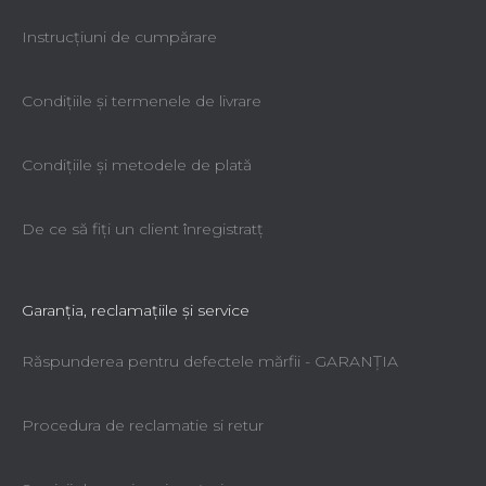
Instrucțiuni de cumpărare
Condiţiile şi termenele de livrare
Condiţiile şi metodele de plată
De ce să fiţi un client înregistratţ
Garanţia, reclamaţiile şi service
Răspunderea pentru defectele mărfii - GARANŢIA
Procedura de reclamatie si retur