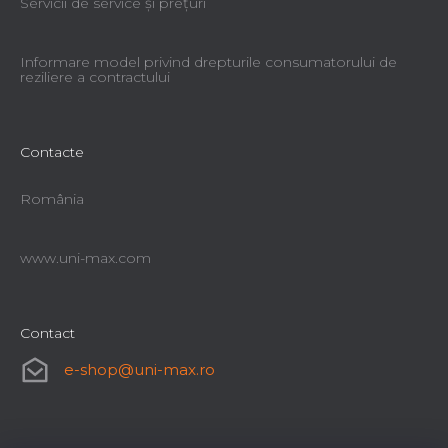
Servicii de service şi preţuri
Informare model privind drepturile consumatorului de
reziliere a contractului
Contacte
România
www.uni-max.com
Contact
e-shop
@
uni-max.ro