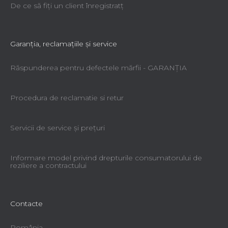
De ce să fiţi un client înregistratţ
Garanţia, reclamaţiile şi service
Răspunderea pentru defectele mărfii - GARANŢIA
Procedura de reclamatie si retur
Servicii de service şi preţuri
Informare model privind drepturile consumatorului de
reziliere a contractului
Contacte
România