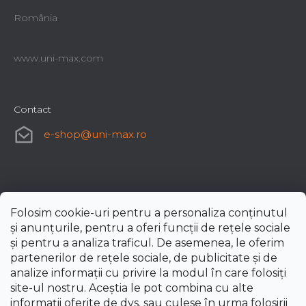
România
www.uni-max.com
Contact
e-shop
@
uni-max.ro
Folosim cookie-uri pentru a personaliza conținutul
și anunțurile, pentru a oferi funcții de rețele sociale
și pentru a analiza traficul. De asemenea, le oferim
partenerilor de rețele sociale, de publicitate și de
analize informații cu privire la modul în care folosiți
site-ul nostru. Aceștia le pot combina cu alte
informații oferite de dvs. sau culese în urma folosirii