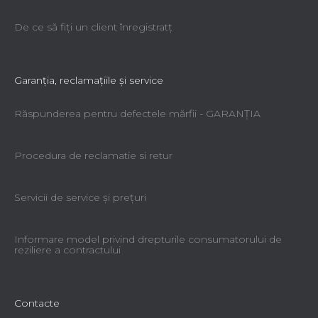
De ce să fiţi un client înregistratţ
Garanţia, reclamaţiile şi service
Răspunderea pentru defectele mărfii - GARANŢIA
Procedura de reclamatie si retur
Servicii de service şi preţuri
Informare model privind drepturile consumatorului de
reziliere a contractului
Contacte