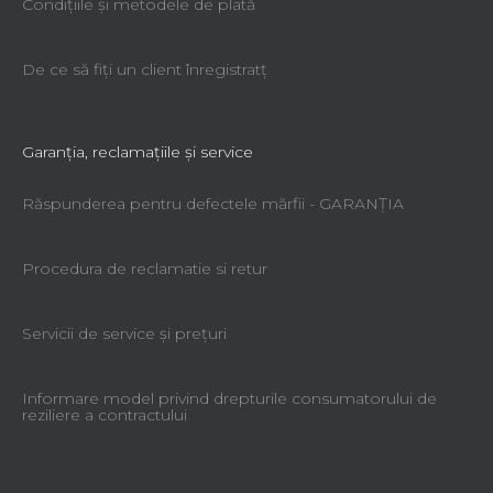
Condiţiile şi metodele de plată
De ce să fiţi un client înregistratţ
Garanţia, reclamaţiile şi service
Răspunderea pentru defectele mărfii - GARANŢIA
Procedura de reclamatie si retur
Servicii de service şi preţuri
Informare model privind drepturile consumatorului de
reziliere a contractului