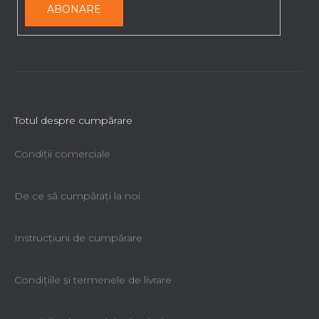
o
ABONARE
r
Totul despre cumpărare
Condiții comerciale
De ce să cumpăraţi la noi
Instrucțiuni de cumpărare
Condiţiile şi termenele de livrare