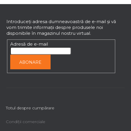
l
S
l
i
u
s
b
Introduceţi adresa dumneavoastră de e-mail şi vă
t
vom trimite informaţii despre produsele noi
s
ă
disponibile în magazinul nostru virtual.
o
r
l
Adresă de e-mail
i
l
o
ABONARE
r
Totul despre cumpărare
Condiții comerciale