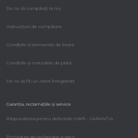
De ce să cumpăraţi la noi
Instrucțiuni de cumpărare
Condiţiile şi termenele de livrare
Condiţiile şi metodele de plată
De ce să fiţi un client înregistratţ
Garanţia, reclamaţiile şi service
Răspunderea pentru defectele mărfii - GARANŢIA
Procedura de reclamatie si retur