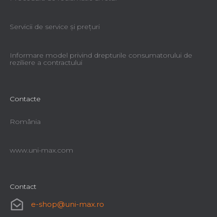
Servicii de service şi preţuri
Informare model privind drepturile consumatorului de
reziliere a contractului
Contacte
România
www.uni-max.com
Contact
e-shop
@
uni-max.ro