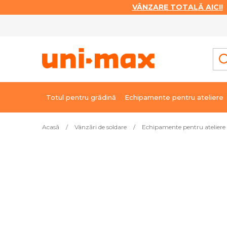
VÂNZARE TOTALĂ AICI!
|
Treci
la
conținut
Totul pentru grădină
Echipamente pentru ateliere
Acasă
/
Vânzări de soldare
/
Echipamente pentru ateliere 