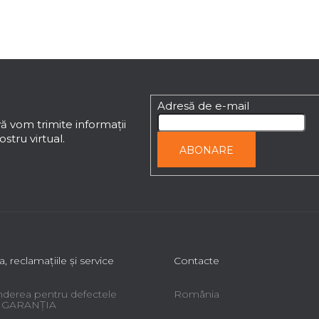
Adresă de e-mail
ă vom trimite informaţii
stru virtual.
ABONARE
a, reclamaţiile şi service
Contacte
derea pentru defectele
România
 - GARANŢIA