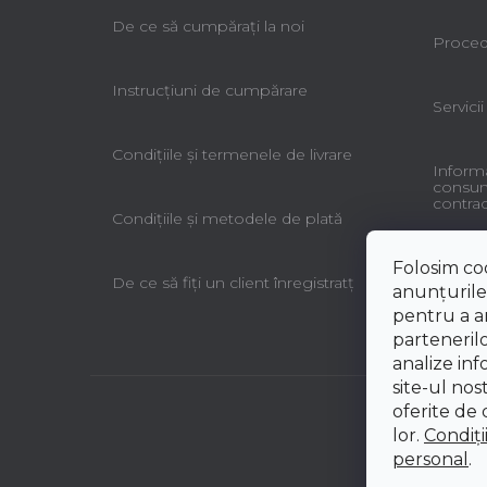
De ce să cumpăraţi la noi
Procedu
Instrucțiuni de cumpărare
Servicii
Condiţiile şi termenele de livrare
Informa
consuma
contrac
Condiţiile şi metodele de plată
Folosim co
De ce să fiţi un client înregistratţ
anunțurile,
pentru a an
partenerilo
analize inf
site-ul nos
oferite de d
lor.
Condiți
personal
.