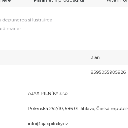
riere
Parametrii produsului
Alte info
tru depunerea și lustruirea
 fără mâner
2 ani
8595055905926
AJAX PILNÍKY s.r.o.
Polenská 252/10, 586 01 Jihlava, Česká republi
info@ajaxpilniky.cz