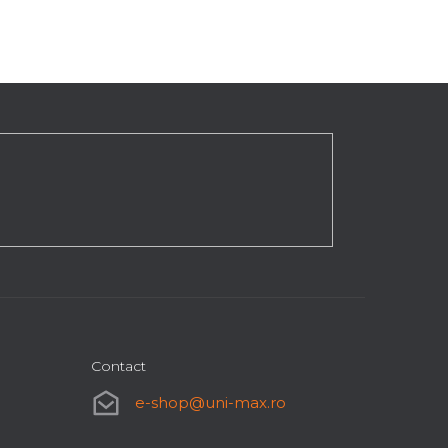
Contact
e-shop
@
uni-max.ro