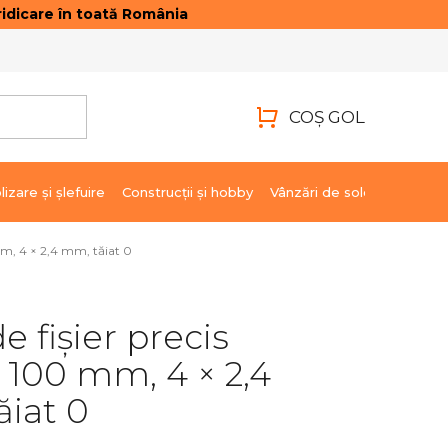
idicare în toată România
ONTACTE
AUTENTIFICARE
COŞ GOL
COŞ
DE
lizare şi şlefuire
Construcții și hobby
Vânzări de soldare
Marci
CUMPĂRĂTURI
 mm, 4 × 2,4 mm, tăiat 0
e fișier precis
 100 mm, 4 × 2,4
iat 0