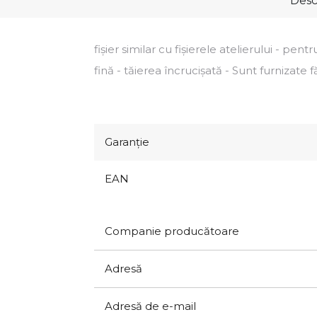
Desc
fișier similar cu fișierele atelierului - pen
fină - tăierea încrucișată - Sunt furnizate
Garanţie
EAN
Companie producătoare
Adresă
Adresă de e-mail