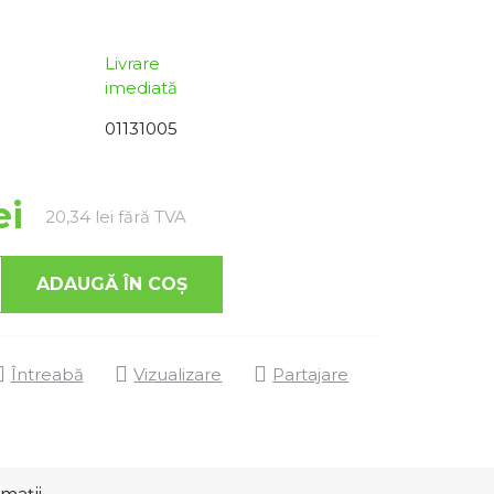
Livrare
imediată
01131005
ei
Evaluare preţ:
20,34 lei fără TVA
ADAUGĂ ÎN COŞ
Întreabă
Vizualizare
Partajare