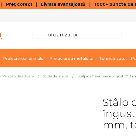
 Preț corect | Livrare avantajoasă | 1 000+ puncte de r
VÂNZĂRI DE SOLDARE
GALERIE ARTICOLE ȘI ÎNREGISTRĂRI VIDEO
C
Prelucrarea lemnului
Prelucrarea metalelor
Tehnică auto
Po
- Vânzări de soldare
/
Scule de mână
/
Stâlp de fișier precis îngust 100
Stâlp d
îngust
mm, tă