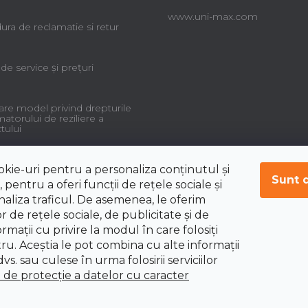
www.uni-max.com
ra de reclamatie si retur
 de service şi preţuri
re model privind drepturile
torului de reziliere a
tului
okie-uri pentru a personaliza conținutul și
Sunt 
 pentru a oferi funcții de rețele sociale și
aliza traficul. De asemenea, le oferim
r de rețele sociale, de publicitate și de
ormații cu privire la modul în care folosiți
tru. Aceștia le pot combina cu alte informații
vs. sau culese în urma folosirii serviciilor
i de protecție a datelor cu caracter