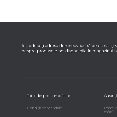
S
u
b
s
Introduceţi adresa dumneavoastră de e-mail şi v
o
despre produsele noi disponibile în magazinul no
l
Totul despre cumpărare
Garanţi
Condiții comerciale
Răspun
mărfii