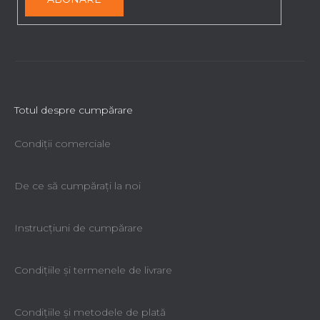
r
Totul despre cumpărare
Condiții comerciale
De ce să cumpăraţi la noi
Instrucțiuni de cumpărare
Condiţiile şi termenele de livrare
Condiţiile şi metodele de plată