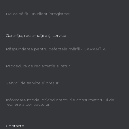
De ce să fiţi un client înregistratţ
Garanţia, reclamaţiile şi service
Răspunderea pentru defectele mărfii - GARANŢIA
Procedura de reclamatie si retur
Servicii de service şi preţuri
Informare model privind drepturile consumatorului de
reziliere a contractului
Contacte