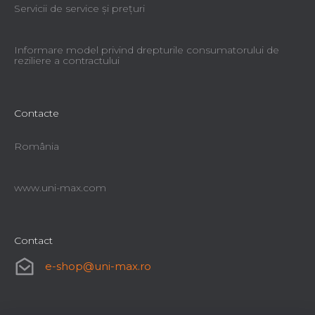
Servicii de service şi preţuri
Informare model privind drepturile consumatorului de
reziliere a contractului
Contacte
România
www.uni-max.com
Contact
e-shop
@
uni-max.ro