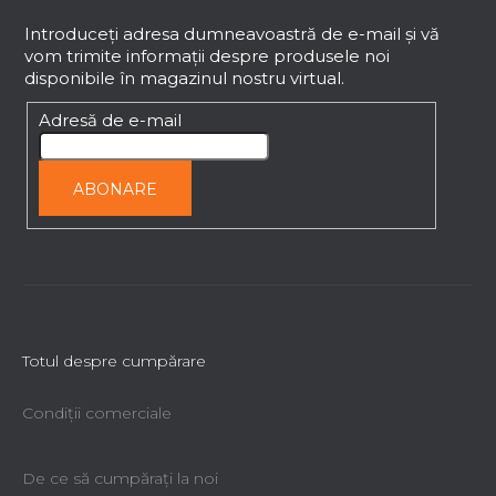
u
b
Introduceţi adresa dumneavoastră de e-mail şi vă
vom trimite informaţii despre produsele noi
s
disponibile în magazinul nostru virtual.
o
l
Adresă de e-mail
ABONARE
Totul despre cumpărare
Condiții comerciale
De ce să cumpăraţi la noi