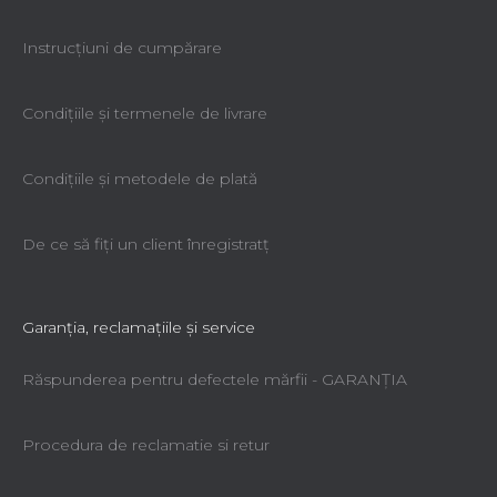
Instrucțiuni de cumpărare
Condiţiile şi termenele de livrare
Condiţiile şi metodele de plată
De ce să fiţi un client înregistratţ
Garanţia, reclamaţiile şi service
Răspunderea pentru defectele mărfii - GARANŢIA
Procedura de reclamatie si retur