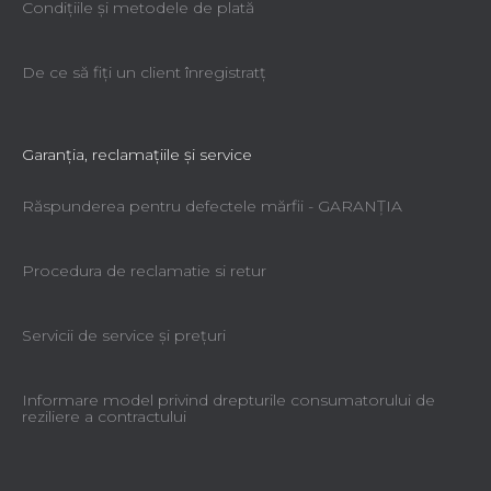
Condiţiile şi metodele de plată
De ce să fiţi un client înregistratţ
Garanţia, reclamaţiile şi service
Răspunderea pentru defectele mărfii - GARANŢIA
Procedura de reclamatie si retur
Servicii de service şi preţuri
Informare model privind drepturile consumatorului de
reziliere a contractului