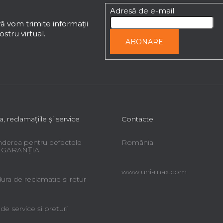
Adresă de e-mail
ă vom trimite informaţii
stru virtual.
ABONARE
a, reclamaţiile şi service
Contacte
derea pentru defectele
România
 - GARANŢIA
www.uni-max.com
ra de reclamatie si retur
 de service şi preţuri