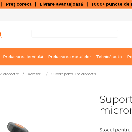
 Preț corect | Livrare avantajoasă | 1 000+ puncte de r
VÂNZĂRI DE SOLDARE
GALERIE ARTICOLE ȘI ÎNREGISTRĂRI VIDEO
C
Prelucrarea lemnului
Prelucrarea metalelor
Tehnică auto
Po
Micrometre
/
Accesorii
/
Suport pentru micrometru
Supor
micro
Stocul pentru 