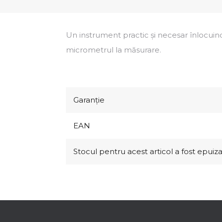
Un instrument practic şi necesar înlocuind
micrometrul la măsurare.
Garanţie
EAN
Stocul pentru acest articol a fost epuiz
S
u