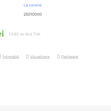
La cerere
25010000
ei
Evaluare preţ:
53,82 lei fără TVA
Întreabă
Vizualizare
Partajare