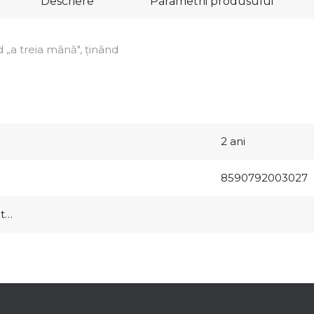
Descriere
Parametrii produsului
 „a treia mână", ţinând
2 ani
8590792003027
at…