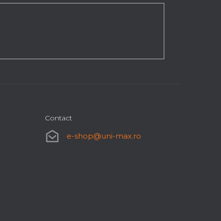
Contact
e-shop
@
uni-max.ro