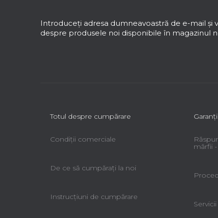
b
s
Introduceţi adresa dumneavoastră de e-mail şi v
o
despre produsele noi disponibile în magazinul no
l
Totul despre cumpărare
Garanţi
Condiții comerciale
Răspun
mărfii
De ce să cumpăraţi la noi
Procedu
Instrucțiuni de cumpărare
Servicii