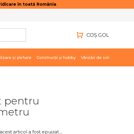
idicare în toată România
ONTACTE
AUTENTIFICARE
COŞ GOL
COŞ
DE
lizare şi şlefuire
Construcții și hobby
Vânzări de soldare
Marci
CUMPĂRĂTURI
t pentru
metru
acest articol a fost epuizat…