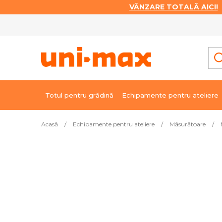
VÂNZARE TOTALĂ AICI!
|
Treci
la
conținut
Totul pentru grădină
Echipamente pentru ateliere
Acasă
/
Echipamente pentru ateliere
/
Măsurătoare
/