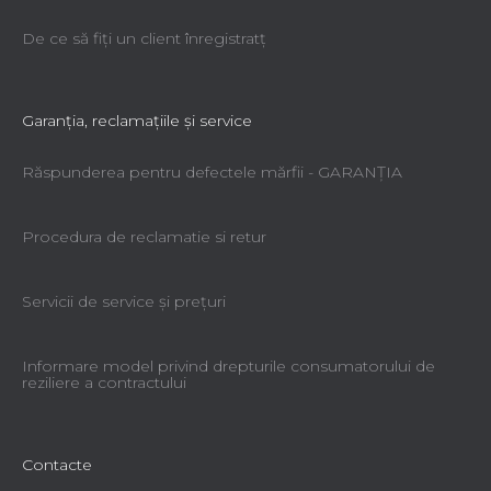
De ce să fiţi un client înregistratţ
Garanţia, reclamaţiile şi service
Răspunderea pentru defectele mărfii - GARANŢIA
Procedura de reclamatie si retur
Servicii de service şi preţuri
Informare model privind drepturile consumatorului de
reziliere a contractului
Contacte