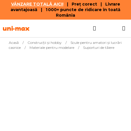
VÂNZARE TOTALĂ AICI!
| Preț corect | Livrare
avantajoasă | 1 000+ puncte de ridicare în toată
România
Treci
Căutare
COŞ
la
conținut
DE
Acasă
/
Construcții și hobby
/
Scule pentru amatori şi lucrări
casnice
/
Materiale pentru modelare
/
Suporturi de tăiere
CUMPĂR