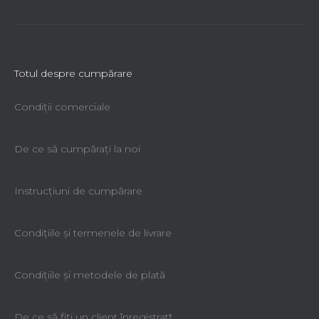
Totul despre cumpărare
Condiții comerciale
De ce să cumpăraţi la noi
Instrucțiuni de cumpărare
Condiţiile şi termenele de livrare
Condiţiile şi metodele de plată
De ce să fiţi un client înregistratţ