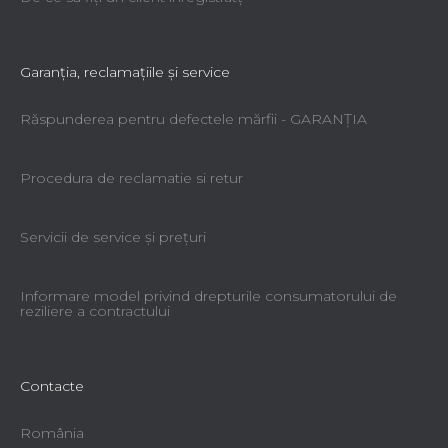
Garanţia, reclamaţiile şi service
Răspunderea pentru defectele mărfii - GARANŢIA
Procedura de reclamatie si retur
Servicii de service şi preţuri
Informare model privind drepturile consumatorului de
reziliere a contractului
Contacte
România