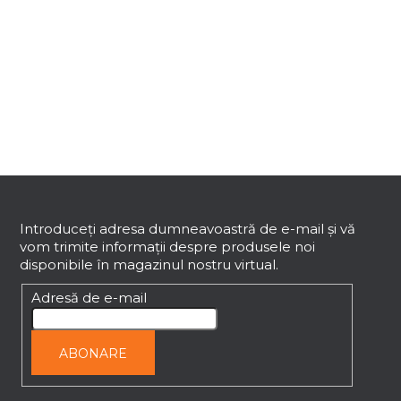
6
articole în total
C
o
n
t
r
o
l
u
l
S
l
i
u
s
b
Introduceţi adresa dumneavoastră de e-mail şi vă
t
vom trimite informaţii despre produsele noi
s
ă
disponibile în magazinul nostru virtual.
o
r
l
Adresă de e-mail
i
l
o
ABONARE
r