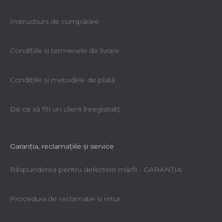
Instrucțiuni de cumpărare
Condiţiile şi termenele de livrare
Condiţiile şi metodele de plată
De ce să fiţi un client înregistratţ
Garanţia, reclamaţiile şi service
Răspunderea pentru defectele mărfii - GARANŢIA
Procedura de reclamatie si retur