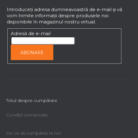
u
b
Introduceţi adresa dumneavoastră de e-mail şi vă
vom trimite informaţii despre produsele noi
s
disponibile în magazinul nostru virtual.
o
l
Adresă de e-mail
ABONARE
Totul despre cumpărare
Condiții comerciale
De ce să cumpăraţi la noi