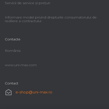
Servicii de service şi preţuri
Informare model privind drepturile consumatorului de
reziliere a contractului
Contacte
România
www.uni-max.com
Contact
e-shop
@
uni-max.ro