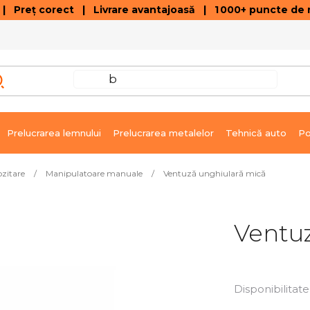
 Preț corect | Livrare avantajoasă | 1 000+ puncte de r
VÂNZĂRI DE SOLDARE
GALERIE ARTICOLE ȘI ÎNREGISTRĂRI VIDEO
C
Prelucrarea lemnului
Prelucrarea metalelor
Tehnică auto
Po
ozitare
/
Manipulatoare manuale
/
Ventuză unghiulară mică
Ventu
Disponibilitate