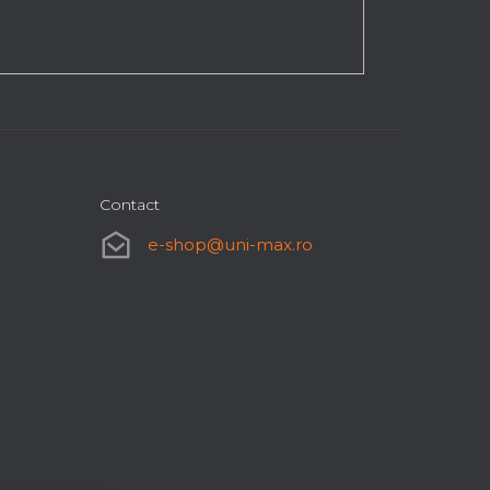
Contact
e-shop
@
uni-max.ro