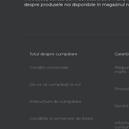
o
despre produsele noi disponibile în magazinul no
l
Totul despre cumpărare
Garanţi
Condiții comerciale
Răspun
mărfii
De ce să cumpăraţi la noi
Procedu
Instrucțiuni de cumpărare
Servicii
Condiţiile şi termenele de livrare
Informa
consuma