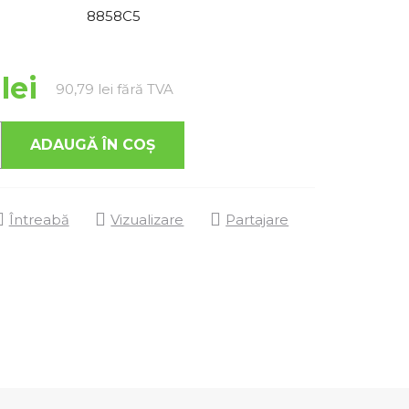
8858C5
lei
Evaluare preţ:
90,79 lei fără TVA
ADAUGĂ ÎN COŞ
Întreabă
Vizualizare
Partajare