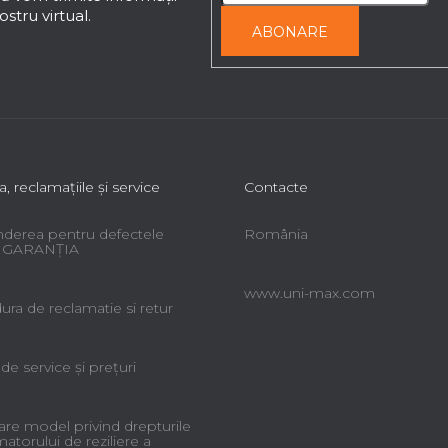
stru virtual.
ABONARE
a, reclamaţiile şi service
Contacte
derea pentru defectele
România
 - GARANŢIA
www.uni-max.com
ra de reclamatie si retur
 de service şi preţuri
re model privind drepturile
torului de reziliere a