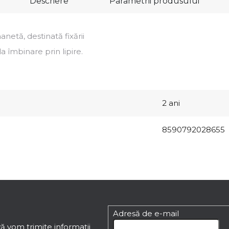
Descriere
Parametrii produsului
tă, destinată fixării
la îmbinare prin lipire.
2 ani
8590792028655
Adresă de e-mail
ă vom trimite informaţii