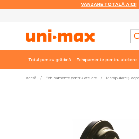
VÂNZARE TOTALĂ AICI!
|
Treci
la
conținut
Totul pentru grădină
Echipamente pentru ateliere
Acasă
/
Echipamente pentru ateliere
/
Manipulare şi dep