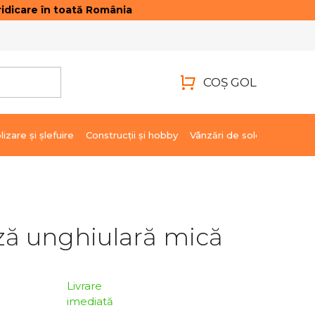
idicare în toată România
ONTACTE
AUTENTIFICARE
COŞ GOL
COŞ
DE
lizare şi şlefuire
Construcții și hobby
Vânzări de soldare
Marci
CUMPĂRĂTURI
ză unghiulară mică
Livrare
imediată