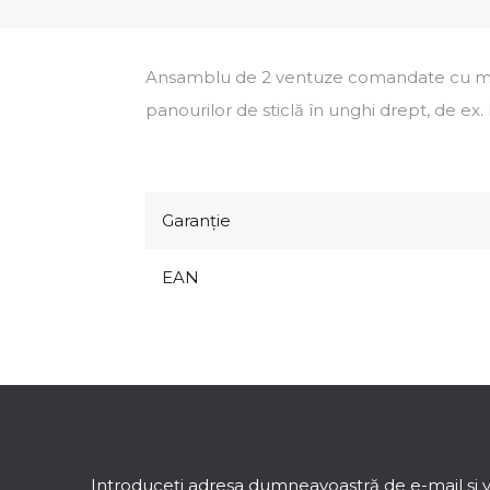
Ansamblu de 2 ventuze comandate cu mane
panourilor de sticlă în unghi drept, de ex. 
Garanţie
EAN
S
u
b
s
Introduceţi adresa dumneavoastră de e-mail şi v