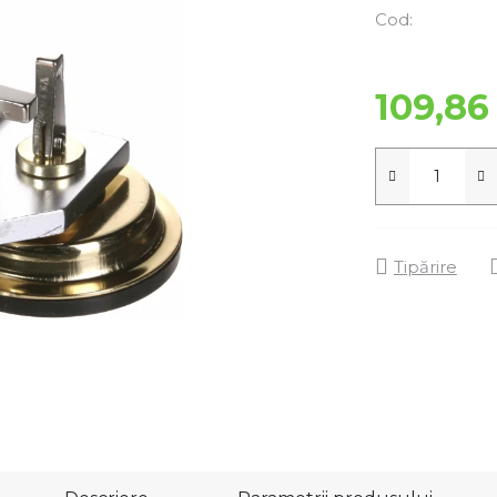
Cod:
109,86 
Tipărire