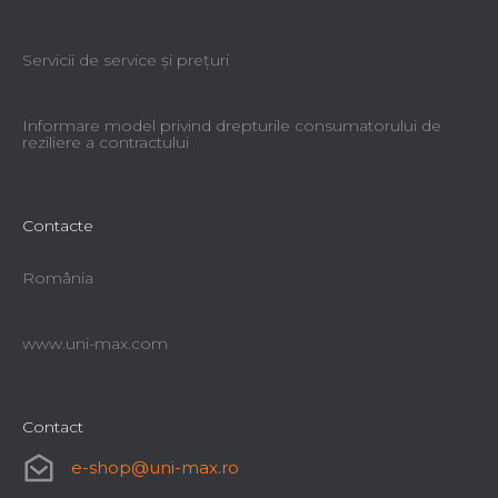
Servicii de service şi preţuri
Informare model privind drepturile consumatorului de
reziliere a contractului
Contacte
România
www.uni-max.com
Contact
e-shop
@
uni-max.ro