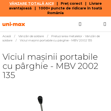
VÂNZARE TOTALĂ AICI!
| Preț corect | Livrare
avantajoasă | 1 000+ puncte de ridicare în toată
România
Treci
Căutare
COŞ
la
conținut
DE
Acasă
/
Vânzări de soldare
/
Prelucrarea metalelor - Vânzări de
soldare
/
Viciul mașinii portabile cu pârghie - MBV 2002 135
CUMPĂR
Viciul mașinii portabile
cu pârghie - MBV 2002
135