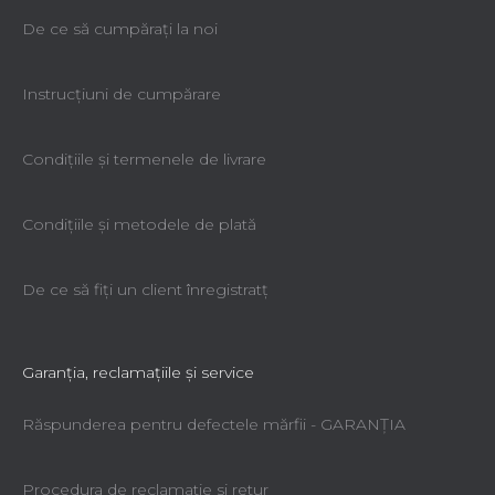
De ce să cumpăraţi la noi
Instrucțiuni de cumpărare
Condiţiile şi termenele de livrare
Condiţiile şi metodele de plată
De ce să fiţi un client înregistratţ
Garanţia, reclamaţiile şi service
Răspunderea pentru defectele mărfii - GARANŢIA
Procedura de reclamatie si retur