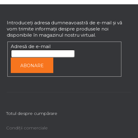
S
u
b
Introduceţi adresa dumneavoastră de e-mail şi vă
vom trimite informaţii despre produsele noi
s
disponibile în magazinul nostru virtual.
o
l
Adresă de e-mail
ABONARE
Totul despre cumpărare
Condiții comerciale