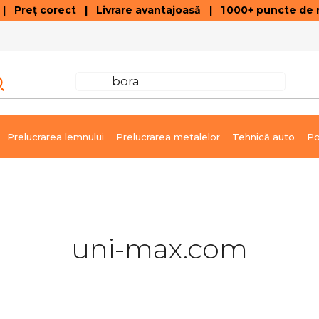
 Preț corect | Livrare avantajoasă | 1 000+ puncte de r
VÂNZĂRI DE SOLDARE
GALERIE ARTICOLE ȘI ÎNREGISTRĂRI VIDEO
C
Prelucrarea lemnului
Prelucrarea metalelor
Tehnică auto
Po
uni-max.com