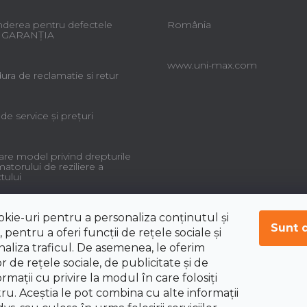
derea pentru defectele
România
 - GARANŢIA
www.uni-max.com
ra de reclamatie si retur
 de service şi preţuri
re model privind drepturile
torului de reziliere a
tului
okie-uri pentru a personaliza conținutul și
Sunt 
 pentru a oferi funcții de rețele sociale și
aliza traficul. De asemenea, le oferim
r de rețele sociale, de publicitate și de
ormații cu privire la modul în care folosiți
tru. Aceștia le pot combina cu alte informații