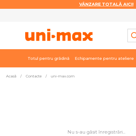
VÂNZARE TOTALĂ AICI!
|
Treci
la
conținut
Totul pentru grădină
Echipamente pentru ateliere
Acasă
/
Contacte
/
uni-max.com
Nu s-au găsit înregistrări...