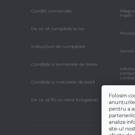
Condiții comerciale
Răspun
mărfii
De ce să cumpăraţi la noi
Procedu
Instrucțiuni de cumpărare
Servicii
Condiţiile şi termenele de livrare
Informa
consuma
contrac
Condiţiile şi metodele de plată
Folosim co
De ce să fiţi un client înregistratţ
anunțurile,
pentru a an
partenerilo
analize inf
site-ul nos