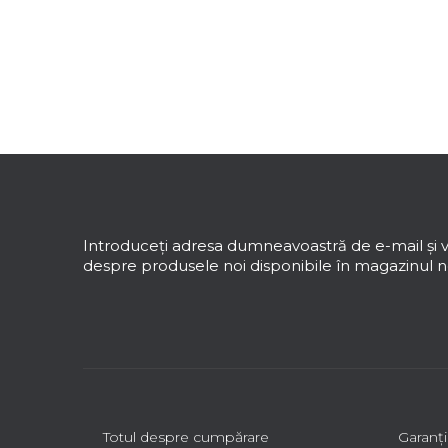
S
u
b
s
Introduceţi adresa dumneavoastră de e-mail şi v
o
despre produsele noi disponibile în magazinul no
l
Totul despre cumpărare
Garanţi