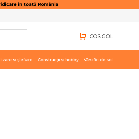
idicare în toată România
ONTACTE
AUTENTIFICARE
COŞ GOL
COŞ
DE
lizare şi şlefuire
Construcții și hobby
Vânzări de soldare
Marci
CUMPĂRĂTURI