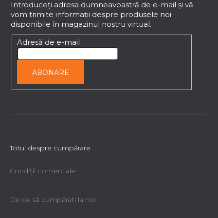
b
Introduceţi adresa dumneavoastră de e-mail şi vă
vom trimite informaţii despre produsele noi
s
disponibile în magazinul nostru virtual.
o
l
Adresă de e-mail
ABONARE
Totul despre cumpărare
Condiții comerciale
De ce să cumpăraţi la noi