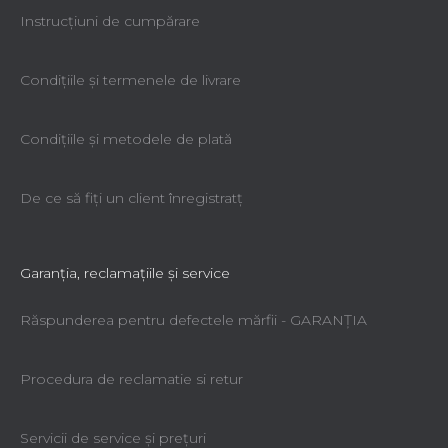
Instrucțiuni de cumpărare
Condiţiile şi termenele de livrare
Condiţiile şi metodele de plată
De ce să fiţi un client înregistratţ
Garanţia, reclamaţiile şi service
Răspunderea pentru defectele mărfii - GARANŢIA
Procedura de reclamatie si retur
Servicii de service şi preţuri