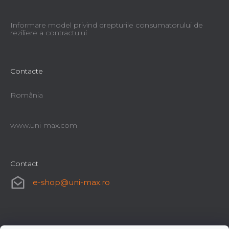
Informare model privind drepturile consumatorului de
reziliere a contractului
Contacte
România
www.uni-max.com
Contact
e-shop
@
uni-max.ro