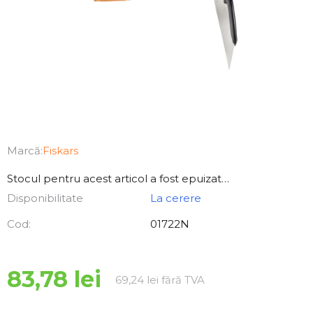
Marcă:
Fiskars
Stocul pentru acest articol a fost epuizat…
Disponibilitate
La cerere
Cod:
01722N
83,78 lei
Evaluare preţ:
69,24 lei fără TVA