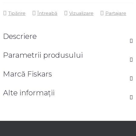
Tipărire
Întreabă
Vizualizare
Partajare
Descriere
Parametrii produsului
Marcă
Fiskars
Alte informații
S
u