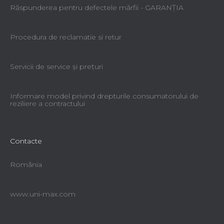
Răspunderea pentru defectele mărfii - GARANŢIA
Procedura de reclamatie si retur
Servicii de service şi preţuri
Informare model privind drepturile consumatorului de
reziliere a contractului
Cârlig L25
Contacte
România
Livrare imediată
20,36 lei
www.uni-max.com