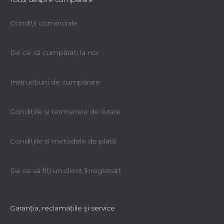
Condiții comerciale
De ce să cumpăraţi la noi
Instrucțiuni de cumpărare
Condiţiile şi termenele de livrare
Cârlig dublu L50
Condiţiile şi metodele de plată
Livrare imediată
20,96 lei
De ce să fiţi un client înregistratţ
Garanţia, reclamaţiile şi service