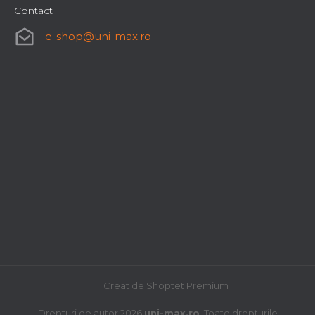
Contact
e-shop
@
uni-max.ro
Cârlig șapte brațe L146
Livrare imediată
23,66 lei
Creat de Shoptet Premium
Drepturi de autor 2026
uni-max.ro
. Toate drepturile