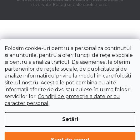
rezervate.
Editați setările cookie-urilor
Folosim cookie-uri pentru a personaliza conținutul
și anunțurile, pentru a oferi funcții de rețele sociale
și pentru a analiza traficul. De asemenea, le oferim
partenerilor de rețele sociale, de publicitate și de
analize informații cu privire la modul în care folosiți
site-ul nostru. Aceștia le pot combina cu alte
informații oferite de dvs. sau culese în urma folosirii
serviciilor lor.
Condiții de protecție a datelor cu
caracter personal
.
Cârlig dublu L100
Setări
Livrare imediată
21,36 lei
Sunt de acord