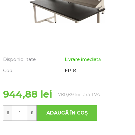
Disponibilitate
Livrare imediată
Cod:
EP18
944,88 lei
Evaluare preţ:
780,89 lei fără TVA
ADAUGĂ ÎN COŞ