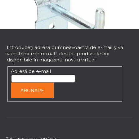
S
u
b
Introduceţi adresa dumneavoastră de e-mail şi vă
vom trimite informaţii despre produsele noi
s
disponibile în magazinul nostru virtual.
o
Cârlig L50
l
Adresă de e-mail
Livrare imediată
19,84 lei
ABONARE
Totul despre cumpărare