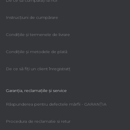
De ce să cumpăraţi la noi
Instrucțiuni de cumpărare
Condiţiile şi termenele de livrare
Placă agățată GL 1200
Condiţiile şi metodele de plată
Livrare imediată
190,76 lei
De ce să fiţi un client înregistratţ
Garanţia, reclamaţiile şi service
Răspunderea pentru defectele mărfii - GARANŢIA
Procedura de reclamatie si retur