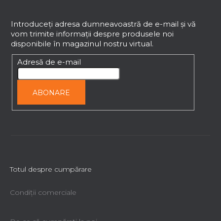
S
u
b
Introduceţi adresa dumneavoastră de e-mail şi vă
vom trimite informaţii despre produsele noi
s
disponibile în magazinul nostru virtual.
o
Panou suspendabil XIN
l
Adresă de e-mail
Livrare imediată
834,72 lei
ABONARE
Totul despre cumpărare
Condiții comerciale