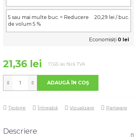
5 sau mai multe buc. = Reducere
20,29 lei
/ buc.
de volum 5 %
Economisiţi
0 lei
21,36 lei
Evaluare preţ:
17,65 lei fără TVA
ADAUGĂ ÎN COŞ
Tipărire
Întreabă
Vizualizare
Partajare
Descriere