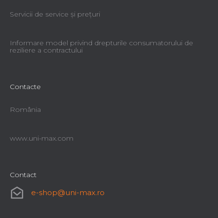
Servicii de service şi preţuri
Informare model privind drepturile consumatorului de
reziliere a contractului
Contacte
România
www.uni-max.com
Contact
e-shop
@
uni-max.ro