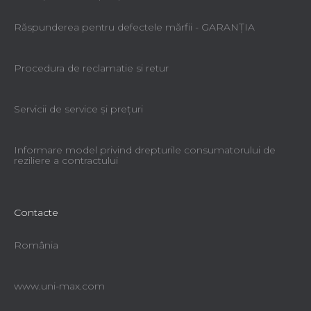
Răspunderea pentru defectele mărfii - GARANŢIA
Procedura de reclamatie si retur
Servicii de service şi preţuri
Informare model privind drepturile consumatorului de
reziliere a contractului
Contacte
România
www.uni-max.com