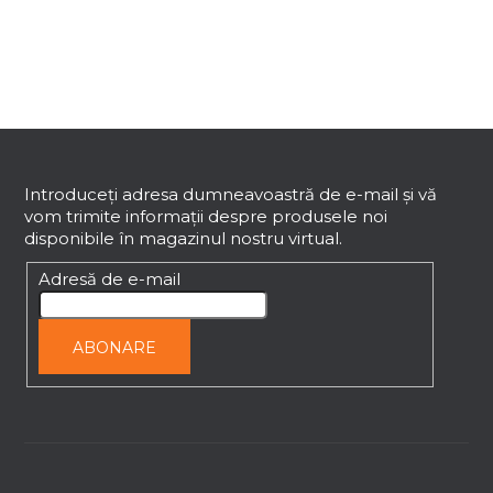
r
o
l
u
l
S
l
i
u
s
b
Introduceţi adresa dumneavoastră de e-mail şi vă
t
vom trimite informaţii despre produsele noi
s
ă
disponibile în magazinul nostru virtual.
o
r
l
Adresă de e-mail
i
l
o
ABONARE
r