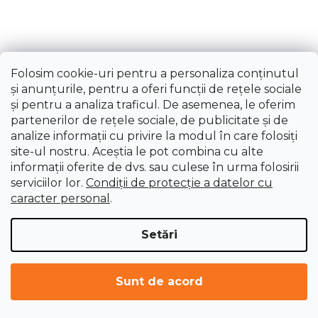
Folosim cookie-uri pentru a personaliza conținutul
și anunțurile, pentru a oferi funcții de rețele sociale
și pentru a analiza traficul. De asemenea, le oferim
partenerilor de rețele sociale, de publicitate și de
analize informații cu privire la modul în care folosiți
site-ul nostru. Aceștia le pot combina cu alte
informații oferite de dvs. sau culese în urma folosirii
Burghiu, set combinat, 16 buc
serviciilor lor.
Condiții de protecție a datelor cu
caracter personal
.
Livrare imediată
77,17 lei
Setări
Sunt de acord