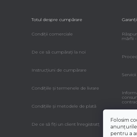
Totul despre cumpărare
Garanţi
Condiții comerciale
Răspun
mărfii
De ce să cumpăraţi la noi
Procedu
Instrucțiuni de cumpărare
Servicii
Condiţiile şi termenele de livrare
Informa
consuma
contrac
Condiţiile şi metodele de plată
Folosim co
De ce să fiţi un client înregistratţ
anunțurile,
pentru a an