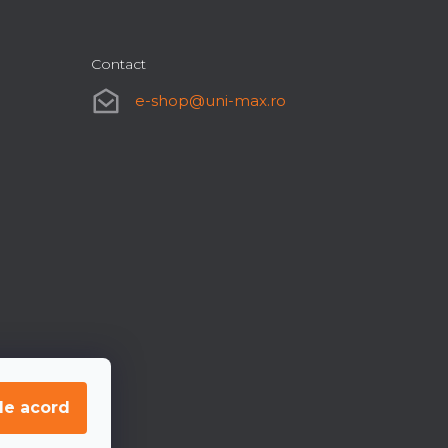
Contact
e-shop
@
uni-max.ro
de acord