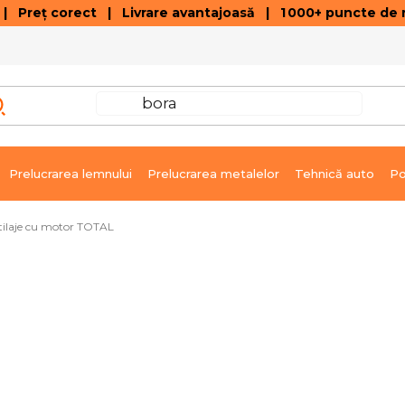
 Preț corect | Livrare avantajoasă | 1 000+ puncte de r
VÂNZĂRI DE SOLDARE
GALERIE ARTICOLE ȘI ÎNREGISTRĂRI VIDEO
C
Prelucrarea lemnului
Prelucrarea metalelor
Tehnică auto
Po
tilaje cu motor TOTAL
AL
Livrare imediată