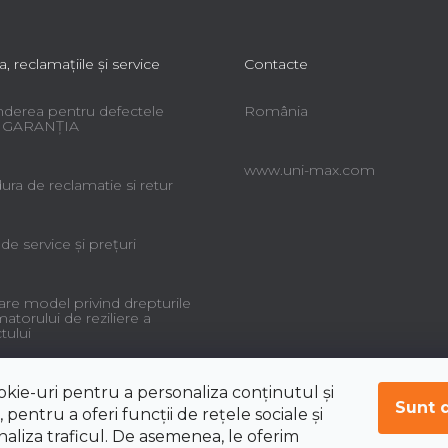
r
a, reclamaţiile şi service
Contacte
derea pentru defectele
România
 - GARANŢIA
www.uni-max.com
ra de reclamatie si retur
 de service şi preţuri
re model privind drepturile
torului de reziliere a
tului
okie-uri pentru a personaliza conținutul și
Sunt 
 pentru a oferi funcții de rețele sociale și
aliza traficul. De asemenea, le oferim