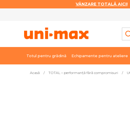
VÂNZARE TOTALĂ AICI!
|
Treci
la
conținut
Totul pentru grădină
Echipamente pentru ateliere
Acasă
/
TOTAL – performanță fără compromisuri
/
U
Cele mai vândute
Compactator de beton, TOT